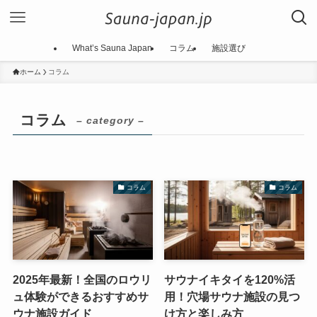
What’s Sauna Japan
コラム
施設選び
ホーム
コラム
コラム
– category –
コラム
コラム
2025年最新！全国のロウリ
サウナイキタイを120%活
ュ体験ができるおすすめサ
用！穴場サウナ施設の見つ
ウナ施設ガイド
け方と楽しみ方