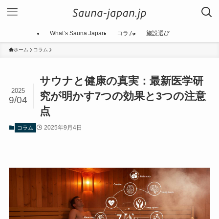
What’s Sauna Japan
コラム
施設選び
ホーム
コラム
サウナと健康の真実：最新医学研
2025
究が明かす7つの効果と3つの注意
9/04
点
2025年9月4日
コラム