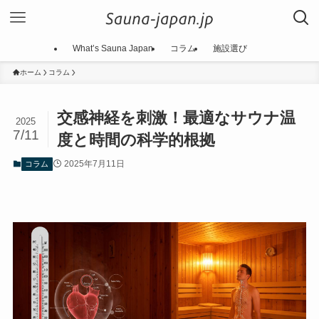
What’s Sauna Japan
コラム
施設選び
ホーム
コラム
交感神経を刺激！最適なサウナ温
2025
7/11
度と時間の科学的根拠
2025年7月11日
コラム